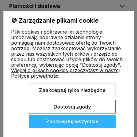
Płatności i dostawa
🍪 Zarządzanie plikami cookie
Informacje
Pliki cookies i pokrewne im technologie
umożliwiają poprawne działanie strony i
pomagają nam dostosować ofertę do Twoich
O nas
potrzeb. Możesz zaakceptować wykorzystanie
przez nas wszystkich tych plików i przejść do
sklepu lub dostosować użycie plików do swoich
preferencji, wybierając opcję "Dostosuj zgody".
Więcej o plikach cookies przeczytasz w naszej
Polityce prywatności.
Zaakceptuj tylko niezbędne
Sklep internetowy Shoper.pl
Szablon Shoper Modern 3.0™
od
GrowCommerce
Dostosuj zgody
Zaakceptuj wszystkie