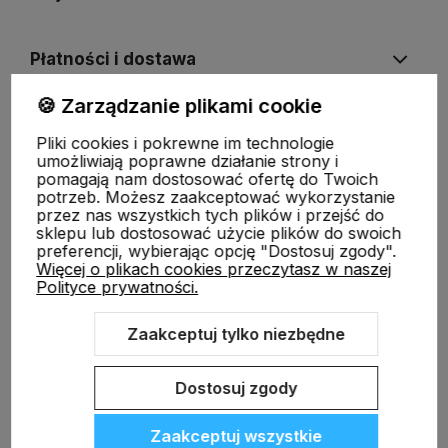
Płatności i dostawa
🍪 Zarządzanie plikami cookie
Informacje
Pliki cookies i pokrewne im technologie
umożliwiają poprawne działanie strony i
pomagają nam dostosować ofertę do Twoich
O nas
potrzeb. Możesz zaakceptować wykorzystanie
przez nas wszystkich tych plików i przejść do
sklepu lub dostosować użycie plików do swoich
preferencji, wybierając opcję "Dostosuj zgody".
Więcej o plikach cookies przeczytasz w naszej
Polityce prywatności.
Zaakceptuj tylko niezbędne
Sklep internetowy Shoper.pl
Szablon Shoper Modern 3.0™
od
GrowCommerce
Dostosuj zgody
Zaakceptuj wszystkie