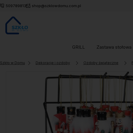
509789813
shop@szklowdomu.com.pl
GRILL
Zastawa stołowa
Szkło w Domu
Dekoracje i ozdoby
Ozdoby świąteczne