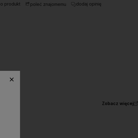
 o produkt
dodaj opinię
poleć znajomemu
Zobacz więcej