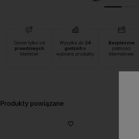
Opinie tylko od
Wysyłka do
24
Bezpieczne
prawdziwych
godzin❗
na
płatności
klientów!
wybrane produkty.
internetowe.
Produkty powiązane
Do ulubionych