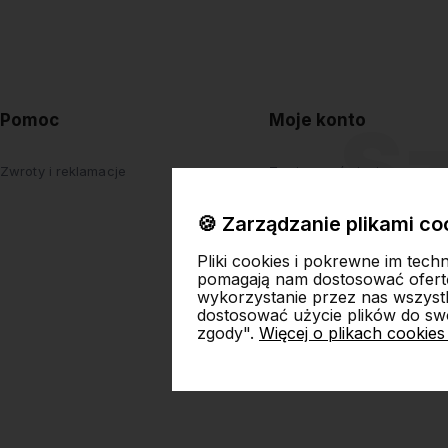
Pomoc
Moje konto
Zwroty i reklamacje
Twoje zamówienia
Ustawienia konta
🍪 Zarządzanie plikami co
Przechowalnia
Pliki cookies i pokrewne im tech
pomagają nam dostosować ofert
wykorzystanie przez nas wszystki
dostosować użycie plików do swo
zgody".
Więcej o plikach cookies
Skl