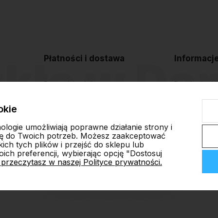
Płatności i dostawa
Informacj
Formy płatności
Regulamin sk
Czas i koszty dostawy
Polityka pryw
okie
Czas realizacji zamówienia
Blog
nologie umożliwiają poprawne działanie strony i
ę do Twoich potrzeb. Możesz zaakceptować
ch tych plików i przejść do sklepu lub
ich preferencji, wybierając opcję "Dostosuj
 przeczytasz w naszej Polityce prywatności.
ep internetowy Shoper.pl
Szablon Shoper Modern 3.0™
od GrowComm