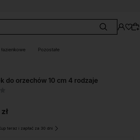
 łazienkowe
Pozostałe
Wybierz coś dla siebie z naszej aktualnej
k do orzechów 10 cm 4 rodzaje
oferty lub zaloguj się, aby przywrócić dodane
produkty do listy z poprzedniej sesji.
 zł
p teraz i zapłać za 30 dni