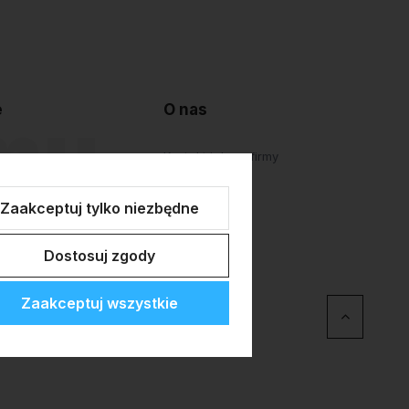
e
O nas
lepu
Kontakt i dane firmy
atności
O firmie
Zaakceptuj tylko niezbędne
Personalizacja
Dostosuj zgody
Zaakceptuj wszystkie
erce