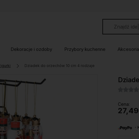
Dekoracje i ozdoby
Przybory kuchenne
Akcesoria
Figurki
Dziadek do orzechów 10 cm 4 rodzaje
Dziade
Cena:
27,49
・Ku