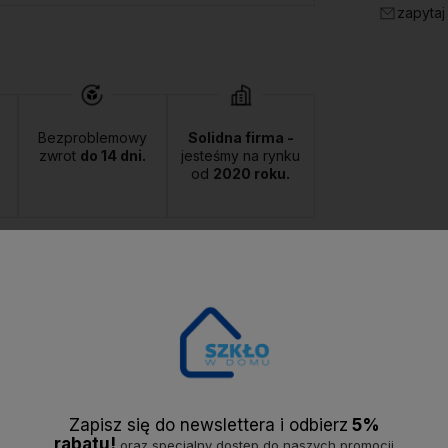
zapytaj
Bezproblemowy
Solidna firma -
zwrot
do 14 dni.
jesteśmy na rynku
od
2020 roku.
Opis
Dostawa
Powiązane
Opinie
Zapisz się do newslettera i odbier
z
5%
rabatu!
oraz specjalny dostęp do naszych promocji