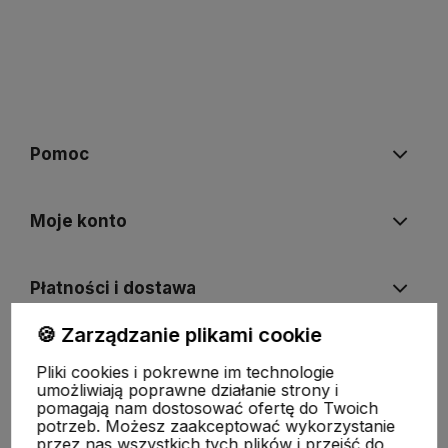
Pomoc
Moje konto
Płatności i dostawa
🍪 Zarządzanie plikami cookie
Informacje
Pliki cookies i pokrewne im technologie
umożliwiają poprawne działanie strony i
pomagają nam dostosować ofertę do Twoich
O nas
potrzeb. Możesz zaakceptować wykorzystanie
przez nas wszystkich tych plików i przejść do