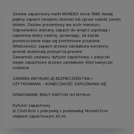
Zestaw zapachowy marki MONDEX since 1986. Nadaj
piękny zapach swojemu domowi lub spraw radość swoim
bliskim. Zestaw prezentowy we wzór marmuru.
Odpowiednio dobrany zapach do wnętrz uspokaja i
zapewnia dobry nastrój, sprawiając, że każde
pomieszczenie staje się komfortowe przytulne.
Właściwości: zapach drzewo sandałowe korzenny
aromat doskonały pomysł na prezent
Zawartość zestawu: dyfuzor zapachowy + patyczki
olejek zapachowy drzewo sandałowe 30ml kamyczki
ozdobne
ZAWIERA INSTRUKCJĘ BEZPIECZEŃSTWA i
UŻYTKOWANIA - KONIECZNOŚĆ ZAPOZNANIA SIĘ.
OPAKOWANIE: BIAŁY KARTON 14x14x9cm
Dyfuzor zapachowy
śr.7,5xH:9cm z pokrywką z podstawką 14cmxH:2cm
olejkiem zapachowym 30 ml