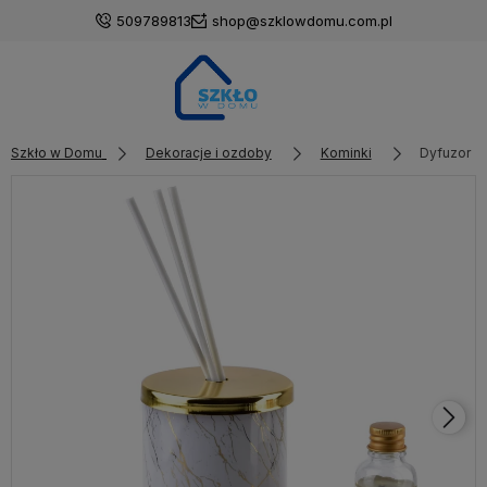
509789813
shop@szklowdomu.com.pl
Szkło w Domu
Dekoracje i ozdoby
Kominki
Dyfuzor z