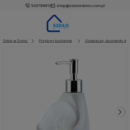
509789813
shop@szklowdomu.com.pl
Szkło w Domu
Przybory kuchenne
Ociekacze, dozowniki do 