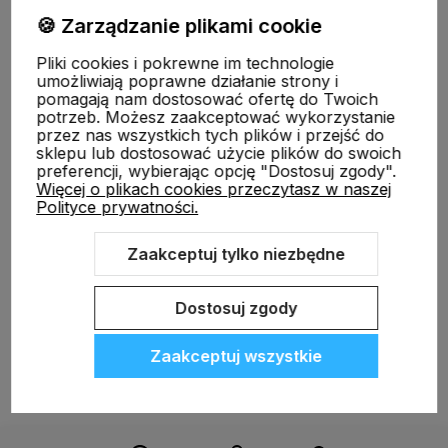
🍪 Zarządzanie plikami cookie
Informacje
Pliki cookies i pokrewne im technologie
umożliwiają poprawne działanie strony i
pomagają nam dostosować ofertę do Twoich
O nas
potrzeb. Możesz zaakceptować wykorzystanie
przez nas wszystkich tych plików i przejść do
sklepu lub dostosować użycie plików do swoich
preferencji, wybierając opcję "Dostosuj zgody".
Więcej o plikach cookies przeczytasz w naszej
Polityce prywatności.
Zaakceptuj tylko niezbędne
Sklep internetowy Shoper.pl
Szablon Shoper Modern 3.0™
od
GrowCommerce
Dostosuj zgody
Zaakceptuj wszystkie