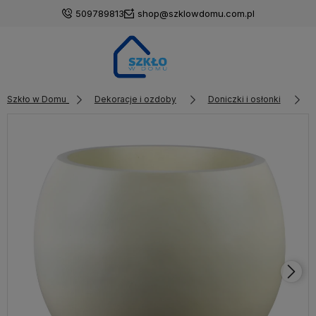
509789813
shop@szklowdomu.com.pl
Szkło w Domu
Dekoracje i ozdoby
Doniczki i osłonki