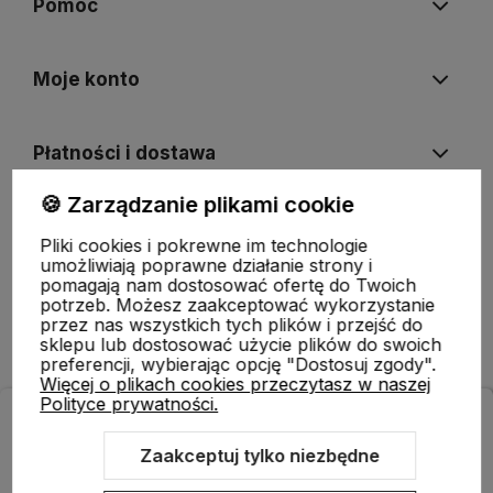
Pomoc
Moje konto
Płatności i dostawa
🍪 Zarządzanie plikami cookie
Informacje
Pliki cookies i pokrewne im technologie
umożliwiają poprawne działanie strony i
pomagają nam dostosować ofertę do Twoich
O nas
potrzeb. Możesz zaakceptować wykorzystanie
przez nas wszystkich tych plików i przejść do
sklepu lub dostosować użycie plików do swoich
preferencji, wybierając opcję "Dostosuj zgody".
Więcej o plikach cookies przeczytasz w naszej
Polityce prywatności.
ODBIERZ RABAT 5% NA PIERWSZE ZAKUPY!
Zapisz się do naszego newslettera i zrób pierwsze zakupy
Zaakceptuj tylko niezbędne
z rabatem.
Sklep internetowy Shoper.pl
Szablon Shoper Modern 3.0™
od