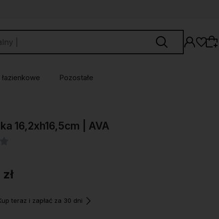
 łazienkowe
Pozostałe
Wybierz coś dla siebie z naszej aktualnej
ka 16,2xh16,5cm | AVA
oferty lub zaloguj się, aby przywrócić dodane
produkty do listy z poprzedniej sesji.
 zł
p teraz i zapłać za 30 dni