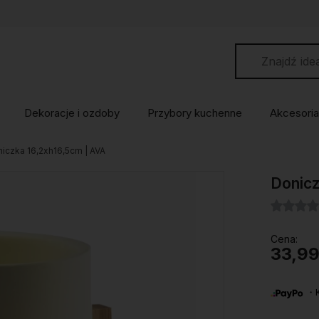
Dekoracje i ozdoby
Przybory kuchenne
Akcesoria
iczka 16,2xh16,5cm | AVA
Donicz
Cena:
33,99
・Ku