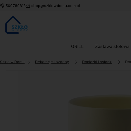
509789813
shop@szklowdomu.com.pl
GRILL
Zastawa stołowa
Szkło w Domu
Dekoracje i ozdoby
Doniczki i osłonki
Don