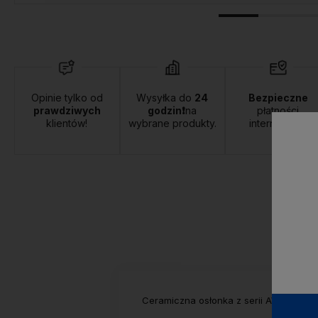
Opinie tylko od
Wysyłka do
24
Bezpieczne
prawdziwych
godzin❗
na
płatności
klientów!
wybrane produkty.
internetowe.
Ceramiczna osłonka z serii AVA na dr