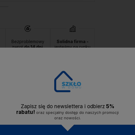
Bezproblemowy
Solidna firma -
zwrot
do 14 dni.
jesteśmy na rynku
od
2020 roku.
Opis
Dostawa
Opinie
Zapisz się do newslettera i odbier
z
5%
rabatu!
oraz specjalny dostęp do naszych promocji
oraz nowości.
ewnianym stojaku marki MONDEX. Idealnie sprawdzi się do eksponowan