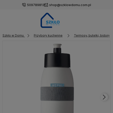
509789813
shop@szklowdomu.com.pl
Szkło w Domu
Przybory kuchenne
Termosy, butelki, bidony