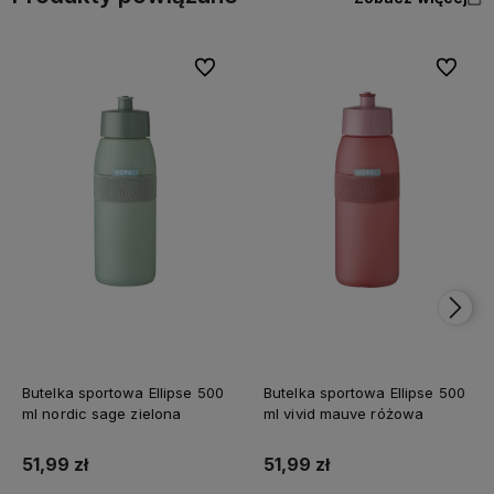
Do ulubionych
Do ulubi
Butelka sportowa Ellipse 500
Butelka sportowa Ellipse 500
ml nordic sage zielona
ml vivid mauve różowa
51,99 zł
51,99 zł